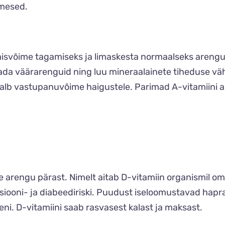
nimesed.
misvõime tagamiseks ja limaskesta normaalseks arenguks
stada väärarenguid ning luu mineraalainete tiheduse v
lb vastupanuvõime haigustele. Parimad A-vitamiini all
e arengu pärast. Nimelt aitab D-vitamiin organismil oma
iooni- ja diabeediriski. Puudust iseloomustavad hapr
eni. D-vitamiini saab rasvasest kalast ja maksast.