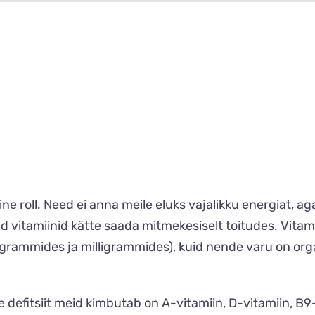
line roll. Need ei anna meile eluks vajalikku energiat, a
 vitamiinid kätte saada mitmekesiselt toitudes. Vitami
rammides ja milligrammides), kuid nende varu on organ
e defitsiit meid kimbutab on A-vitamiin, D-vitamiin, B9