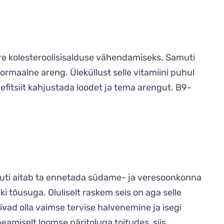
ere kolesteroolisisalduse vähendamiseks. Samuti
ormaalne areng. Üleküllust selle vitamiini puhul
efitsiit kahjustada loodet ja tema arengut. B9-
muti aitab ta ennetada südame- ja veresoonkonna
i tõusuga. Oluliselt raskem seis on aga selle
ivad olla vaimse tervise halvenemine ja isegi
peamiselt loomse päritoluga toitudes, siis