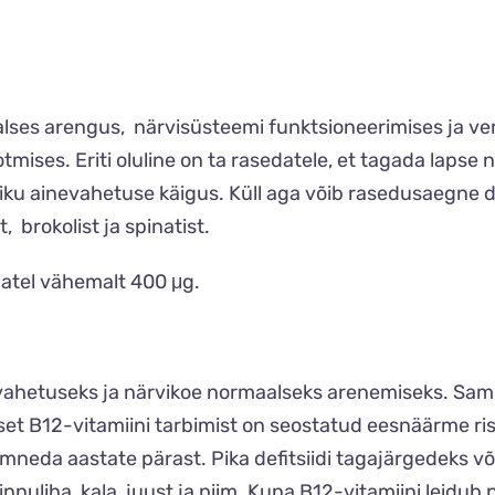
alses arengus, närvisüsteemi funktsioneerimises ja v
ises. Eriti oluline on ta rasedatele, et tagada lapse n
iku ainevahetuse käigus. Küll aga võib rasedusaegne d
, brokolist ja spinatist.
datel vähemalt 400 μg.
evahetuseks ja närvikoe normaalseks arenemiseks. Sa
set B12-vitamiini tarbimist on seostatud eesnäärme risk
mneda aastate pärast. Pika defitsiidi tagajärgedeks võ
innuliha, kala, juust ja piim. Kuna B12-vitamiini leidub 