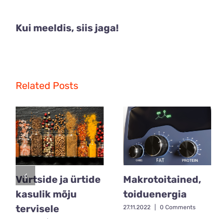
Kui meeldis, siis jaga!
Related Posts
Vürtside ja ürtide
Makrotoitained,
kasulik mõju
toiduenergia
tervisele
27.11.2022
|
0 Comments