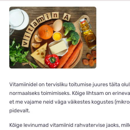
Vitamiinidel on tervisliku toitumise juures täita olu
normaalseks toimimiseks. Kõige lihtsam on erinevad
et me vajame neid väga väikestes kogustes (mikrog
pidevalt.
Kõige levinumad vitamiinid rahvatervise jaoks, mill