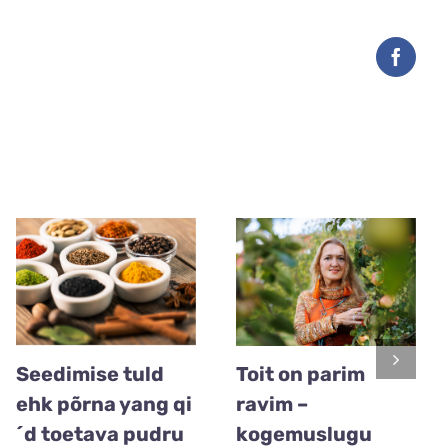
Facebo
Seedimise tuld
Toit on parim
ehk põrna yang qi
ravim –
´d toetava pudru
kogemuslugu