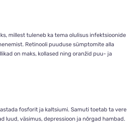
, millest tuleneb ka tema olulisus infektsioonide
ähenemist. Retinooli puuduse sümptomite alla
ikad on maks, kollased ning oranžid puu- ja
stada fosforit ja kaltsiumi. Samuti toetab ta vere
ad luud, väsimus, depressioon ja nõrgad hambad.