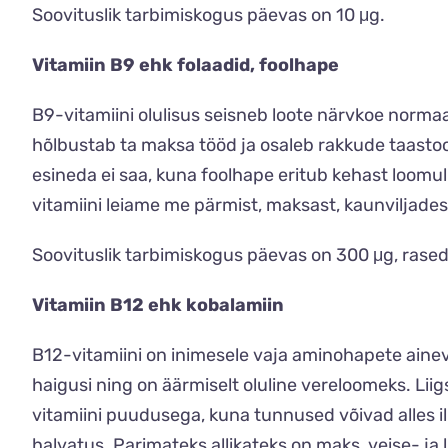
Soovituslik tarbimiskogus päevas on 10 μg.
Vitamiin B9 ehk folaadid, foolhape
B9-vitamiini olulisus seisneb loote närvkoe norma
hõlbustab ta maksa tööd ja osaleb rakkude taastootm
esineda ei saa, kuna foolhape eritub kehast loomul
vitamiini leiame me pärmist, maksast, kaunviljadest
Soovituslik tarbimiskogus päevas on 300 μg, rase
Vitamiin B12 ehk kobalamiin
B12-vitamiini on inimesele vaja aminohapete ain
haigusi ning on äärmiselt oluline vereloomeks. Liig
vitamiini puudusega, kuna tunnused võivad alles il
halvatus. Parimateks allikateks on maks, veise- ja l