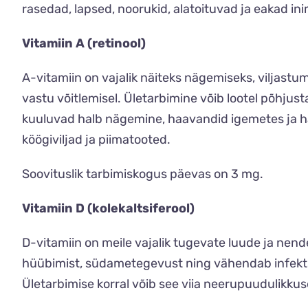
rasedad, lapsed, noorukid, alatoituvad ja eakad i
Vitamiin A (retinool)
A-vitamiin on vajalik näiteks nägemiseks, viljastu
vastu võitlemisel. Ületarbimine võib lootel põhju
kuuluvad halb nägemine, haavandid igemetes ja ha
köögiviljad ja piimatooted.
Soovituslik tarbimiskogus päevas on 3 mg.
Vitamiin D (kolekaltsiferool)
D-vitamiin on meile vajalik tugevate luude ja nend
hüübimist, südametegevust ning vähendab infekts
Ületarbimise korral võib see viia neerupuudulikkus