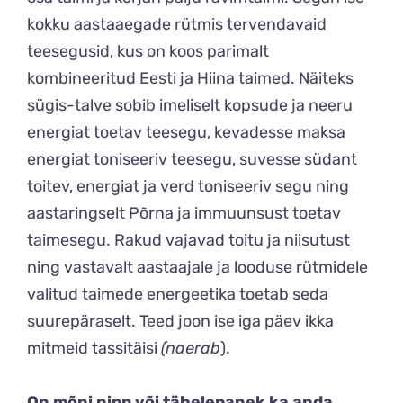
kokku aastaaegade rütmis tervendavaid
teesegusid, kus on koos parimalt
kombineeritud Eesti ja Hiina taimed. Näiteks
sügis-talve sobib imeliselt kopsude ja neeru
energiat toetav teesegu, kevadesse maksa
energiat toniseeriv teesegu, suvesse südant
toitev, energiat ja verd toniseeriv segu ning
aastaringselt Põrna ja immuunsust toetav
taimesegu. Rakud vajavad toitu ja niisutust
ning vastavalt aastaajale ja looduse rütmidele
valitud taimede energeetika toetab seda
suurepäraselt. Teed joon ise iga päev ikka
mitmeid tassitäisi
(naerab
).
On mõni nipp või tähelepanek ka anda