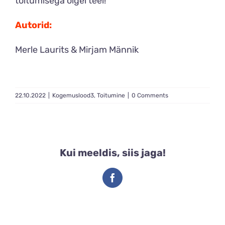
toitumisega õigel teel!
Autorid:
Merle Laurits & Mirjam Männik
22.10.2022
|
Kogemuslood3
,
Toitumine
|
0 Comments
Kui meeldis, siis jaga!
Facebook