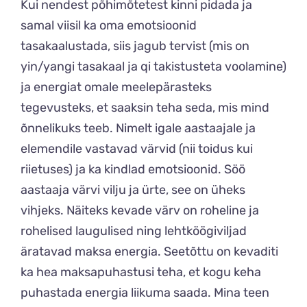
Kui nendest põhimõtetest kinni pidada ja
samal viisil ka oma emotsioonid
tasakaalustada, siis jagub tervist (mis on
yin/yangi tasakaal ja qi takistusteta voolamine)
ja energiat omale meelepärasteks
tegevusteks, et saaksin teha seda, mis mind
õnnelikuks teeb. Nimelt igale aastaajale ja
elemendile vastavad värvid (nii toidus kui
riietuses) ja ka kindlad emotsioonid. Söö
aastaaja värvi vilju ja ürte, see on üheks
vihjeks. Näiteks kevade värv on roheline ja
rohelised laugulised ning lehtköögiviljad
äratavad maksa energia. Seetõttu on kevaditi
ka hea maksapuhastusi teha, et kogu keha
puhastada energia liikuma saada. Mina teen