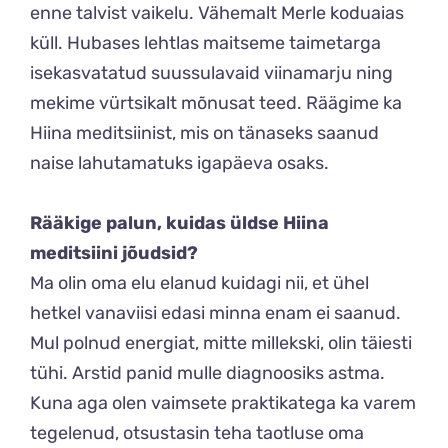
enne talvist vaikelu. Vähemalt Merle koduaias
küll. Hubases lehtlas maitseme taimetarga
isekasvatatud suussulavaid viinamarju ning
mekime vürtsikalt mõnusat teed. Räägime ka
Hiina meditsiinist, mis on tänaseks saanud
naise lahutamatuks igapäeva osaks.
Rääkige palun, kuidas üldse Hiina
meditsiini jõudsid?
Ma olin oma elu elanud kuidagi nii, et ühel
hetkel vanaviisi edasi minna enam ei saanud.
Mul polnud energiat, mitte millekski, olin täiesti
tühi. Arstid panid mulle diagnoosiks astma.
Kuna aga olen vaimsete praktikatega ka varem
tegelenud, otsustasin teha taotluse oma