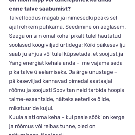
enne talve saabumist?
Talvel loodus magab ja inimesedki peaks sel
ajal rohkem puhkama. Seedimine on aeglasem.
Seega on siin omal kohal pikalt tulel hautatud
soolased köögiviljad ürtidega: Kõiki päikesevilju
saab ju ahjus või tulel küpsetada, et soojust ja
Yang energiat kehale anda – me vajame seda
pika talve üleelamiseks. Ja ärge unustage –
päikeseviljad kannavad pimedal aastaajal
rõõmu ja soojust! Soovitan neid tarbida hoopis
taime-essentside, näiteks eeterlike õlide,
mikstuuride kujul.
Kuula alati oma keha – kui peale sööki on kerge
ja rõõmus või reibas tunne, oled on