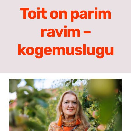
Meist
Toit on parim
Search
ravim –
for:
kogemuslugu