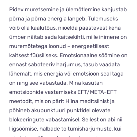
Pidev muretsemine ja ülemõtlemine kahjustab
põrna ja põrna energia langeb. Tulemuseks
võib olla kaalutõus, niiöelda päästevest keha
ümber näitab seda kaitsekihti, mille inimene on
muremõtetega loonud – energeetilisest
kaitsest füüsiliseks. Emotsionaalne söömine on
ennast saboteeriv harjumus, tasub vaadata
lähemalt, mis energia või emotsioon seal taga
on ning see vabastada. Mina kasutan
emotsioonide vastamiseks EFT/META-EFT
meetodit, mis on pärit Hiina meditsiinist ja
põhineb akupunktuuri punktidel olevate
blokeeringute vabastamisel. Sellest on abi nii
liigsöömise, halbade toitumisharjumuste, kui