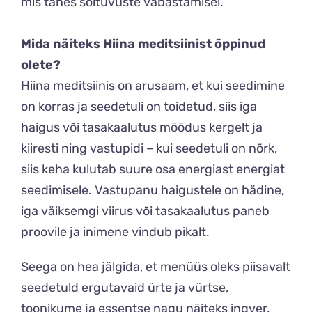
mis tahes sõltuvuste vabastamisel.
Mida näiteks Hiina meditsiinist õppinud
olete?
Hiina meditsiinis on arusaam, et kui seedimine
on korras ja seedetuli on toidetud, siis iga
haigus või tasakaalutus möödus kergelt ja
kiiresti ning vastupidi – kui seedetuli on nõrk,
siis keha kulutab suure osa energiast energiat
seedimisele. Vastupanu haigustele on hädine,
iga väiksemgi viirus või tasakaalutus paneb
proovile ja inimene vindub pikalt.
Seega on hea jälgida, et menüüs oleks piisavalt
seedetuld ergutavaid ürte ja vürtse,
toonikume ja essentse nagu näiteks ingver,