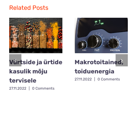
Related Posts
Vürtside ja ürtide
Makrotoitained,
kasulik mõju
toiduenergia
tervisele
27.11.2022
|
0 Comments
27.11.2022
|
0 Comments