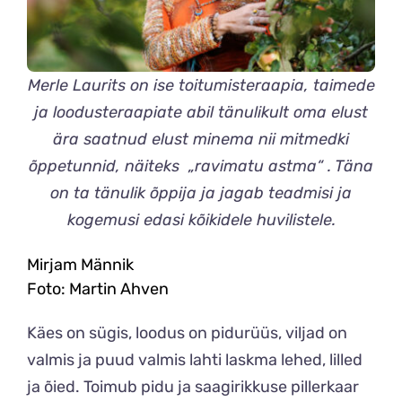
Merle Laurits on ise toitumisteraapia, taimede
ja loodusteraapiate abil tänulikult oma elust
ära saatnud elust minema nii mitmedki
õppetunnid, näiteks „ravimatu astma“ . Täna
on ta tänulik õppija ja jagab teadmisi ja
kogemusi edasi kõikidele huvilistele.
Mirjam Männik
Foto: Martin Ahven
Käes on sügis,
loodus on pidurüüs, viljad on
valmis ja puud valmis lahti laskma lehed, lilled
ja õied. Toimub pidu ja saagirikkuse pillerkaar