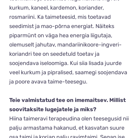
kurkum, kaneel, kardemon, koriander,
rosmariini. Ka taimeteesid, mis toetavad
seedimist ja mao-põrna energiat. Näiteks
piparmünt on väga hea energia liigutaja,
olemuselt jahutav, mandariinikoore-ingveri-
koriandri tee on seedetuld toetav ja
soojendava iseloomiga. Kui siia lisada juurde
veel kurkum ja pipralised, saamegi soojendava
ja poore avava taime-teesegu.
Teie valmistatud tee on imemaitsev. Millist
soovitaksite lugejatele ja miks?
Hiina taimeravi terapeudina olen teesegusid nii
palju armastama hakanud, et kasvatan suure
osa taimi ja korjan palju ravimtaimi. Segan ise