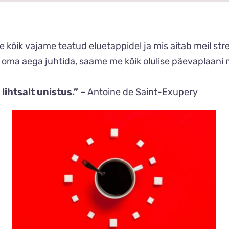
me kõik vajame teatud eluetappidel ja mis aitab meil s
lt oma aega juhtida, saame me kõik olulise päevaplaa
ihtsalt unistus.”
– Antoine de Saint-Exupery