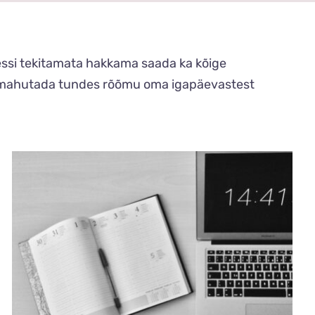
tressi tekitamata hakkama saada ka kõige
ni mahutada tundes rõõmu oma igapäevastest