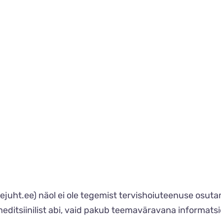
teejuht.ee) näol ei ole tegemist tervishoiuteenuse osu
 meditsiinilist abi, vaid pakub teemaväravana informat