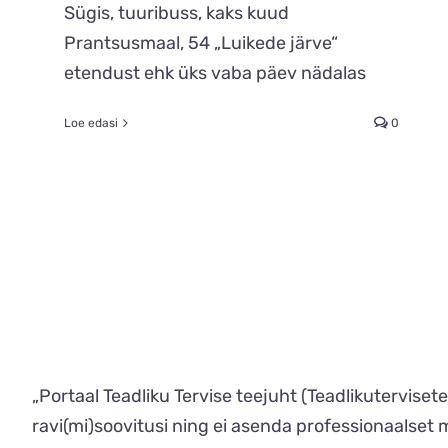
Sügis, tuuribuss, kaks kuud
Prantsusmaal, 54 „Luikede järve“
etendust ehk üks vaba päev nädalas
Loe edasi
0
„Portaal Teadliku Tervise teejuht (Teadlikutervise
ravi(mi)soovitusi ning ei asenda professionaalset