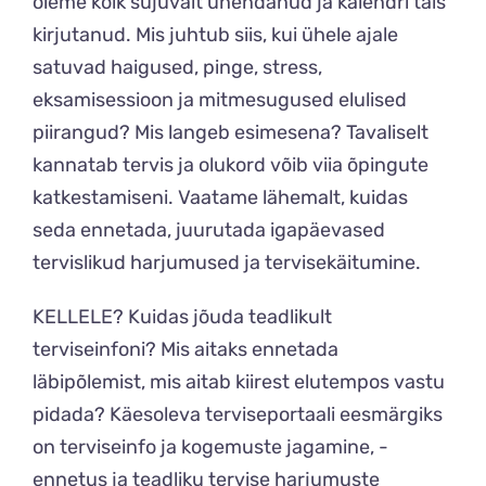
oleme kõik sujuvalt ühendanud ja kalendri täis
kirjutanud.
Mis juhtub siis, kui ühele ajale
satuvad haigused, pinge, stress,
eksamisessioon ja mitmesugused elulised
piirangud? Mis langeb esimesena? Tavaliselt
kannatab tervis ja olukord võib viia õpingute
katkestamiseni. Vaatame lähemalt, kuidas
seda ennetada, juurutada igapäevased
tervislikud harjumused ja tervisekäitumine.
KELLELE? Kuidas jõuda teadlikult
terviseinfoni? Mis aitaks ennetada
läbipõlemist, mis aitab kiirest elutempos vastu
pidada? Käesoleva terviseportaali eesmärgiks
on terviseinfo ja kogemuste jagamine, -
ennetus ja teadliku tervise harjumuste