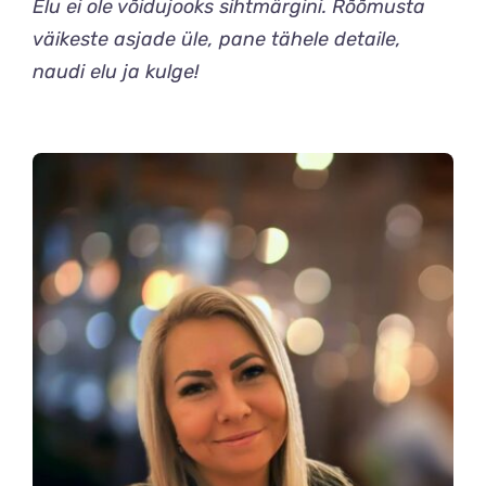
Elu ei ole võidujooks sihtmärgini. Rõõmusta
väikeste asjade üle, pane tähele detaile,
naudi elu ja kulge!