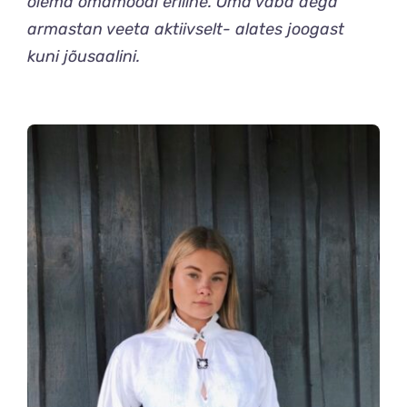
olema omamoodi eriline. Oma vaba aega
armastan veeta aktiivselt- alates joogast
kuni jõusaalini.