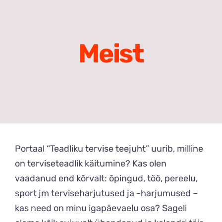
Meist
Search
Meist
for:
Portaal “Teadliku tervise teejuht” uurib, m
illine
on terviseteadlik käitumine?
Kas olen
vaadanud end kõrvalt: õpingud, töö, pereelu,
sport jm terviseharjutused ja -harjumused –
kas need on minu igapäevaelu osa? Sageli