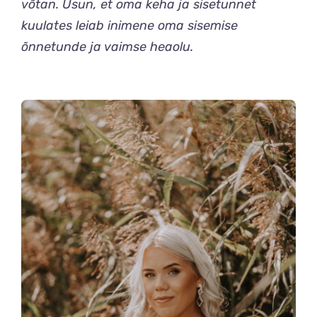
võtan. Usun, et oma keha ja sisetunnet
kuulates leiab inimene oma sisemise
õnnetunde ja vaimse heaolu.