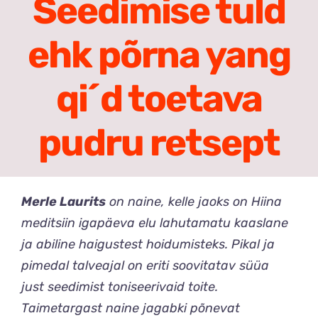
Seedimise tuld
Meist
ehk põrna yang
Search
for:
qi´d toetava
pudru retsept
Merle Laurits
on naine, kelle jaoks on Hiina
meditsiin igapäeva elu lahutamatu kaaslane
ja abiline haigustest hoidumisteks. Pikal ja
pimedal talveajal on eriti soovitatav süüa
just seedimist toniseerivaid toite.
Taimetargast naine jagabki põnevat