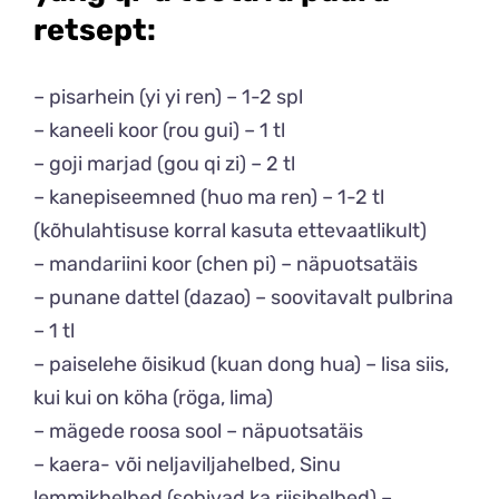
retsept:
– pisarhein (yi yi ren) – 1-2 spl
– kaneeli koor (rou gui) – 1 tl
– goji marjad (gou qi zi) – 2 tl
– kanepiseemned (huo ma ren) – 1-2 tl
(kõhulahtisuse korral kasuta ettevaatlikult)
– mandariini koor (chen pi) – näpuotsatäis
– punane dattel (dazao) – soovitavalt pulbrina
– 1 tl
– paiselehe õisikud (kuan dong hua) – lisa siis,
kui kui on köha (röga, lima)
– mägede roosa sool – näpuotsatäis
– kaera- või neljaviljahelbed, Sinu
lemmikhelbed (sobivad ka riisihelbed) –