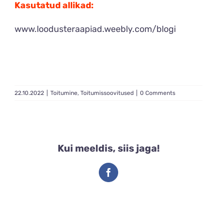
Kasutatud allikad:
www.loodusteraapiad.weebly.com/blogi
22.10.2022
|
Toitumine
,
Toitumissoovitused
|
0 Comments
Kui meeldis, siis jaga!
Facebook