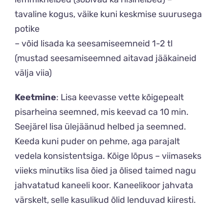
tavaline kogus, väike kuni keskmise suurusega
potike
– võid lisada ka seesamiseemneid 1-2 tl
(mustad seesamiseemned aitavad jääkaineid
välja viia)
Keetmine
: Lisa keevasse vette kõigepealt
pisarheina seemned, mis keevad ca 10 min.
Seejärel lisa ülejäänud helbed ja seemned.
Keeda kuni puder on pehme, aga parajalt
vedela konsistentsiga. Kõige lõpus – viimaseks
viieks minutiks lisa õied ja õlised taimed nagu
jahvatatud kaneeli koor. Kaneelikoor jahvata
värskelt, selle kasulikud õlid lenduvad kiiresti.