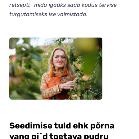
retsepti, mida igaüks saab kodus tervise
turgutamiseks ise valmistada.
Seedimise tuld ehk põrna
yang qi´d toetava pudru