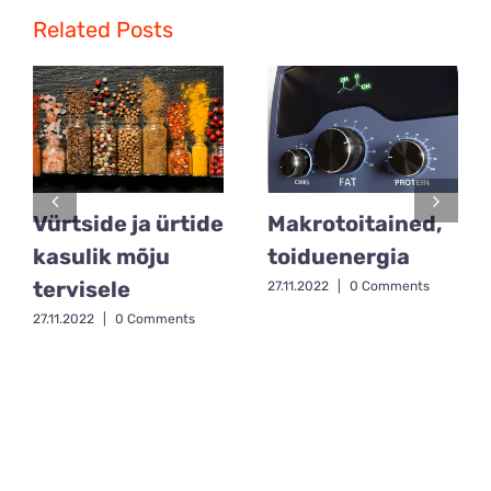
Related Posts
Vürtside ja ürtide
Makrotoitained,
kasulik mõju
toiduenergia
tervisele
27.11.2022
|
0 Comments
27.11.2022
|
0 Comments