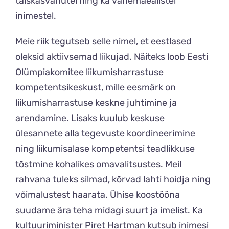
täiskasvanutel ning ka vanemaealistel
inimestel.
Meie riik tegutseb selle nimel, et eestlased
oleksid aktiivsemad liikujad. Näiteks loob Eesti
Olümpiakomitee liikumisharrastuse
kompetentsikeskust, mille eesmärk on
liikumisharrastuse keskne juhtimine ja
arendamine. Lisaks kuulub keskuse
ülesannete alla tegevuste koordineerimine
ning liikumisalase kompetentsi teadlikkuse
tõstmine kohalikes omavalitsustes. Meil
rahvana tuleks silmad, kõrvad lahti hoidja ning
võimalustest haarata. Ühise koostööna
suudame ära teha midagi suurt ja imelist. Ka
kultuuriminister Piret Hartman kutsub inimesi