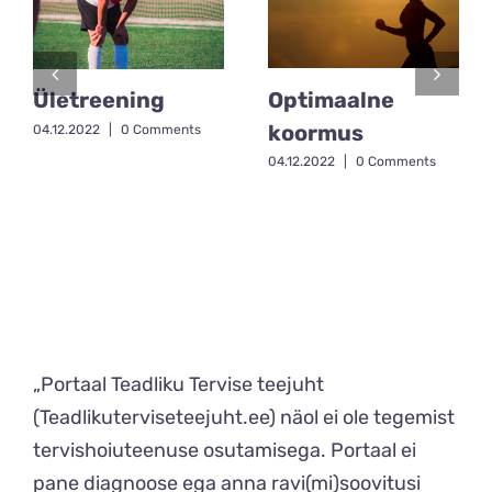
Optimaalne
Ületreening
koormus
04.12.2022
|
0 Comments
04.12.2022
|
0 Comments
„Portaal Teadliku Tervise teejuht
(Teadlikuterviseteejuht.ee) näol ei ole tegemist
tervishoiuteenuse osutamisega. Portaal ei
pane diagnoose ega anna ravi(mi)soovitusi