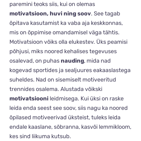
paremini teoks siis, kui on olemas
motivatsioon, huvi ning soov
. See tagab
õpitava kasutamist ka vaba aja keskkonnas,
mis on õppimise omandamisel väga tähtis.
Motivatsioon võiks olla elukestev. Üks peamisi
põhjusi, miks noored kehalises tegevuses
osalevad, on puhas
nauding
, mida nad
kogevad sportides ja sealjuures eakaaslastega
suheldes. Nad on sisemiselt motiveeritud
trennides osalema. Alustada võikski
motivatsiooni
leidmisega. Kui üksi on raske
leida enda seest see soov, siis nagu ka noored
õpilased motiveerivad üksteist, tuleks leida
endale kaaslane, sõbranna, kasvõi lemmikloom,
kes sind liikuma kutsub.