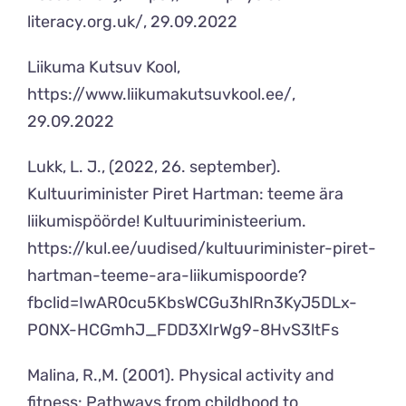
literacy.org.uk/, 29.09.2022
Liikuma Kutsuv Kool,
https://www.liikumakutsuvkool.ee/,
29.09.2022
Lukk, L. J., (2022, 26. september).
Kultuuriminister Piret Hartman: teeme ära
liikumispöörde! Kultuuriministeerium.
https://kul.ee/uudised/kultuuriminister-piret-
hartman-teeme-ara-liikumispoorde?
fbclid=IwAR0cu5KbsWCGu3hlRn3KyJ5DLx-
PONX-HCGmhJ_FDD3XIrWg9-8HvS3ltFs
Malina, R.,M. (2001). Physical activity and
fitness: Pathways from childhood to