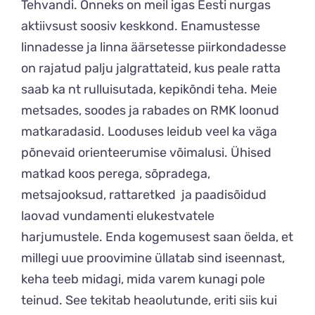
Tehvandi. Õnneks on meil igas Eesti nurgas
aktiivsust soosiv keskkond. Enamustesse
linnadesse ja linna äärsetesse piirkondadesse
on rajatud palju jalgrattateid, kus peale ratta
saab ka nt rulluisutada, kepikõndi teha. Meie
metsades, soodes ja rabades on RMK loonud
matkaradasid. Looduses leidub veel ka väga
põnevaid orienteerumise võimalusi. Ühised
matkad koos perega, sõpradega,
metsajooksud, rattaretked ja paadisõidud
laovad vundamenti elukestvatele
harjumustele. Enda kogemusest saan öelda, et
millegi uue proovimine üllatab sind iseennast,
keha teeb midagi, mida varem kunagi pole
teinud. See tekitab heaolutunde, eriti siis kui