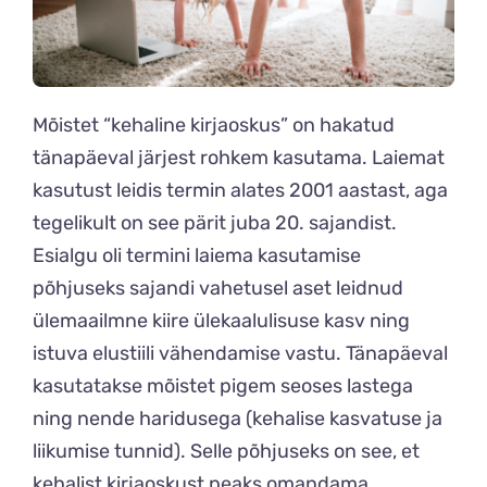
Mõistet “kehaline kirjaoskus” on hakatud
tänapäeval järjest rohkem kasutama. Laiemat
kasutust leidis termin alates 2001 aastast, aga
tegelikult on see pärit juba 20. sajandist.
Esialgu oli termini laiema kasutamise
põhjuseks sajandi vahetusel aset leidnud
ülemaailmne kiire ülekaalulisuse kasv ning
istuva elustiili vähendamise vastu. Tänapäeval
kasutatakse mõistet pigem seoses lastega
ning nende haridusega (kehalise kasvatuse ja
liikumise tunnid). Selle põhjuseks on see, et
kehalist kirjaoskust peaks omandama