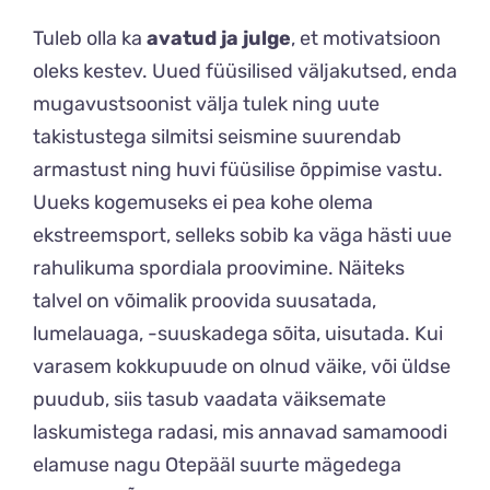
Tuleb olla ka
avatud ja julge
, et motivatsioon
oleks kestev. Uued füüsilised väljakutsed, enda
mugavustsoonist välja tulek ning uute
takistustega silmitsi seismine suurendab
armastust ning huvi füüsilise õppimise vastu.
Uueks kogemuseks ei pea kohe olema
ekstreemsport, selleks sobib ka väga hästi uue
rahulikuma spordiala proovimine. Näiteks
talvel on võimalik proovida suusatada,
lumelauaga, -suuskadega sõita, uisutada. Kui
varasem kokkupuude on olnud väike, või üldse
puudub, siis tasub vaadata väiksemate
laskumistega radasi, mis annavad samamoodi
elamuse nagu Otepääl suurte mägedega