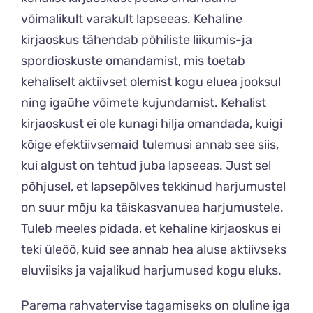
võimalikult varakult lapseeas. Kehaline
kirjaoskus tähendab põhiliste liikumis-ja
spordioskuste omandamist, mis toetab
kehaliselt aktiivset olemist kogu eluea jooksul
ning igaühe võimete kujundamist. Kehalist
kirjaoskust ei ole kunagi hilja omandada, kuigi
kõige efektiivsemaid tulemusi annab see siis,
kui algust on tehtud juba lapseeas. Just sel
põhjusel, et lapsepõlves tekkinud harjumustel
on suur mõju ka täiskasvanuea harjumustele.
Tuleb meeles pidada, et kehaline kirjaoskus ei
teki üleöö, kuid see annab hea aluse aktiivseks
eluviisiks ja vajalikud harjumused kogu eluks.
Parema rahvatervise tagamiseks on oluline iga