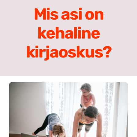
Meist
Mis asi on
Search
kehaline
for:
kirjaoskus?