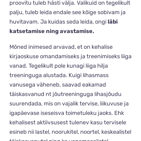
proovitu tuleb hästi välja. Valikuid on tegelikult
palju, tuleb leida endale see kõige sobivam ja
huvitavam. Ja kuidas seda leida, ongi
läbi
katsetamise ning avastamise.
Mõned inimesed arvavad, et on kehalise
kirjaoskuse omandamiseks ja treenimiseks liiga
vanad. Tegelikult pole kunagi liiga hilja
treeninguga alustada. Kuigi lihasmass
vanusega väheneb, saavad eakamad
täiskasvanud nt jõutreeninguga lihasjõudu
suurendada, mis on vajalik tervise, liikuvuse ja
igapäevase iseseisva toimetuleku jaoks. Ehk
kehalisest aktiivsusest tulenev kasu tervisele
esineb nii lastel, noorukitel, noortel, keskealistel