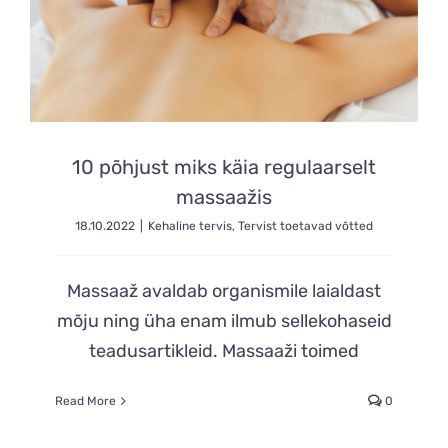
10 põhjust miks käia regulaarselt
massaažis
18.10.2022
|
Kehaline tervis
,
Tervist toetavad võtted
Massaaž avaldab organismile laialdast
mõju ning üha enam ilmub sellekohaseid
teadusartikleid. Massaaži toimed
Read More
0