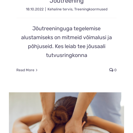
Jõutreening
18.10.2022
|
Kehaline tervis
,
Treeningkoormused
Jõutreeninguga tegelemise
alustamiseks on mitmeid võimalusi ja
põhjuseid. Kes leiab tee jõusaali
tutvusringkonna
Read More
0