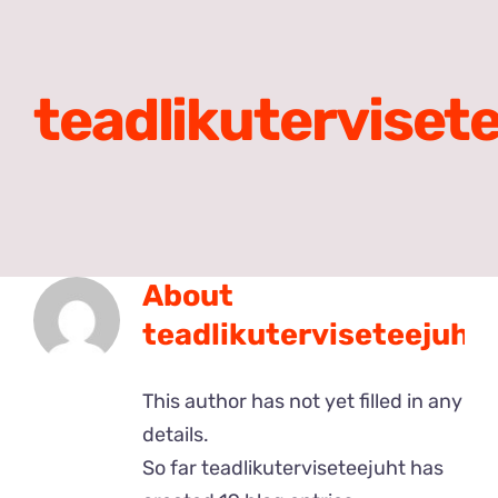
Meist
Search
teadlikuterviset
for:
About
teadlikuterviseteejuht
This author has not yet filled in any
details.
So far teadlikuterviseteejuht has