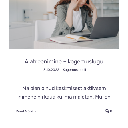
Alatreenimine – kogemuslugu
18.10.2022
|
Kogemuslood1
Ma olen olnud keskmisest aktiivsem
inimene nii kaua kui ma mäletan. Mul on
Read More
0