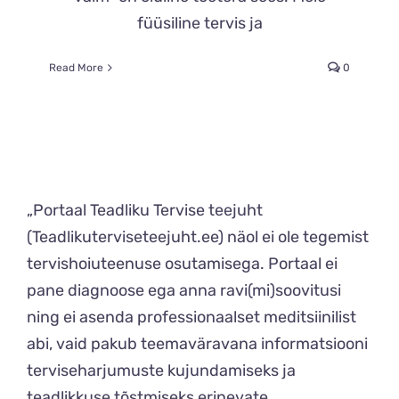
füüsiline tervis ja
Read More
0
„Portaal Teadliku Tervise teejuht
(Teadlikuterviseteejuht.ee) näol ei ole tegemist
tervishoiuteenuse osutamisega. Portaal ei
pane diagnoose ega anna ravi(mi)soovitusi
ning ei asenda professionaalset meditsiinilist
abi, vaid pakub teemaväravana informatsiooni
terviseharjumuste kujundamiseks ja
teadlikkuse tõstmiseks erinevate