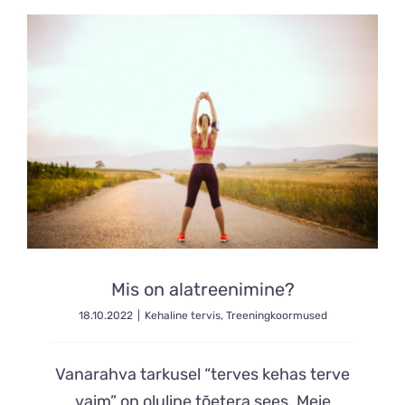
Mis on alatreenimine?
18.10.2022
|
Kehaline tervis
,
Treeningkoormused
Vanarahva tarkusel “terves kehas terve
vaim” on oluline tõetera sees. Meie