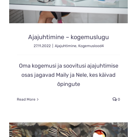
Ajajuhtimine – kogemuslugu
27.11.2022
|
Ajajuhtimine
,
Kogemuslood4
Oma kogemusi ja soovitusi ajajuhtimise
osas jagavad Maily ja Nele, kes käivad
õpingute
Read More
0