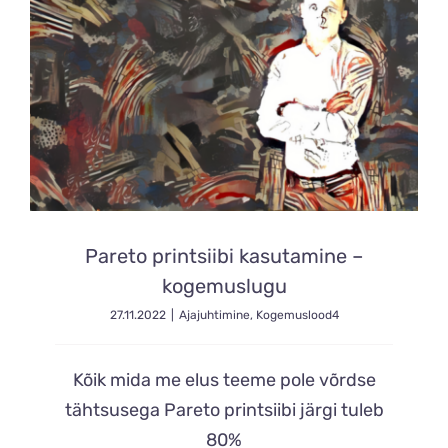
Pareto printsiibi kasutamine –
kogemuslugu
27.11.2022
|
Ajajuhtimine
,
Kogemuslood4
Kõik mida me elus teeme pole võrdse
tähtsusega Pareto printsiibi järgi tuleb
80%