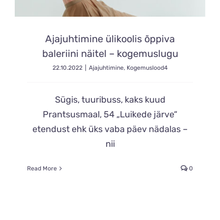
Ajajuhtimine ülikoolis õppiva
baleriini näitel – kogemuslugu
22.10.2022
|
Ajajuhtimine
,
Kogemuslood4
Sügis, tuuribuss, kaks kuud
Prantsusmaal, 54 „Luikede järve“
etendust ehk üks vaba päev nädalas –
nii
Read More
0