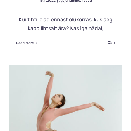
16.11.2022
|
Ajajuhtimine
,
Testid
Kui tihti leiad ennast olukorras, kus aeg
kaob lihtsalt ära? Kas iga nädal,
Read More
0