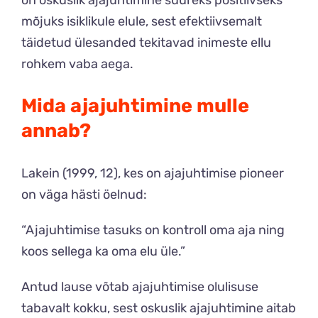
on oskuslik ajajuhtimine suureks positiivseks
mõjuks isiklikule elule, sest efektiivsemalt
täidetud ülesanded tekitavad inimeste ellu
rohkem vaba aega.
Mida ajajuhtimine mulle
annab?
Lakein (1999, 12), kes on ajajuhtimise pioneer
on väga hästi öelnud:
“Ajajuhtimise tasuks on kontroll oma aja ning
koos sellega ka oma elu üle.”
Antud lause võtab ajajuhtimise olulisuse
tabavalt kokku, sest oskuslik ajajuhtimine aitab