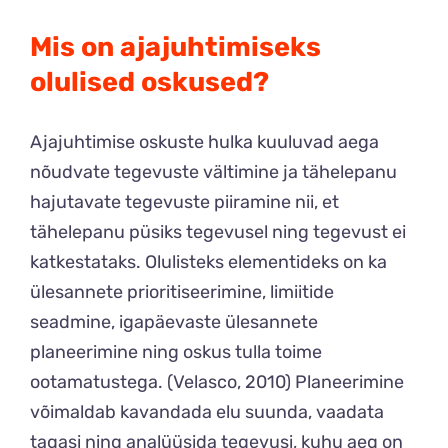
Mis on ajajuhtimiseks
olulised oskused?
Ajajuhtimise oskuste hulka kuuluvad aega
nõudvate tegevuste vältimine ja tähelepanu
hajutavate tegevuste piiramine nii, et
tähelepanu püsiks tegevusel ning tegevust ei
katkestataks. Olulisteks elementideks on ka
ülesannete prioritiseerimine, limiitide
seadmine, igapäevaste ülesannete
planeerimine ning oskus tulla toime
ootamatustega. (Velasco, 2010) Planeerimine
võimaldab kavandada elu suunda, vaadata
tagasi ning analüüsida tegevusi, kuhu aeg on