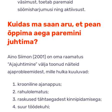
väsimust, toetab paremaid
söömisharjumusi ning aktiivsust.
Kuidas ma saan aru, et pean
õppima aega paremini
juhtima?
Aino Siimon (2001) on oma raamatus
“Ajajuhtimine” välja toonud näiteid
ajaprobleemidest, mille hulka kuuluvad:
krooniline ajanappus;
rahulolematus;
raskused tähtaegadest kinnipidamisega;
suur töödekuhi;