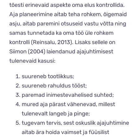
tõesti erinevaid aspekte oma elus kontrollida.
Aja planeerimine aitab teha rohkem, õigemaid
asju, aitab paremini otsuseid vastu võtta ning
samas tunnetada ka oma töö üle rohkem
kontrolli (Reinsalu, 2013). Lisaks sellele on
Siimon (2004) laiendanud ajajuhtimisest
tulenevaid kasusi:
suureneb tootlikkus;
suureneb rahuldus tööst;
paremad inimestevahelised suhted;
mured aja pärast vähenevad, millest
tulenevalt langeb ja pinge;
tugevam tervis, sest oskuslik ajajuhtimine
aitab ära hoida vaimset ja füüsilist