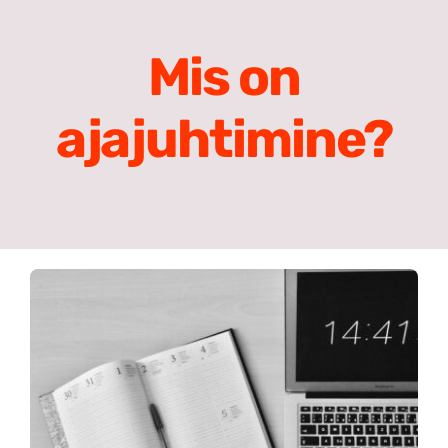
Meist
Mis on
Search
for:
ajajuhtimine?