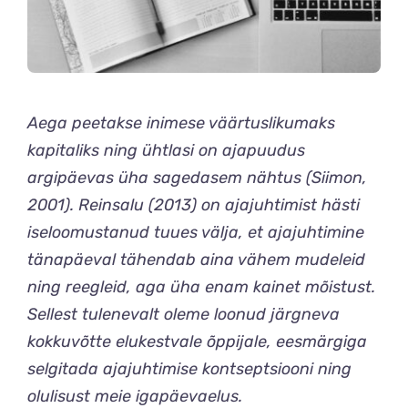
Aega peetakse inimese väärtuslikumaks
kapitaliks ning ühtlasi on ajapuudus
argipäevas üha sagedasem nähtus (Siimon,
2001). Reinsalu (2013) on ajajuhtimist hästi
iseloomustanud tuues välja, et ajajuhtimine
tänapäeval tähendab aina vähem mudeleid
ning reegleid, aga üha enam kainet mõistust.
Sellest tulenevalt oleme loonud järgneva
kokkuvõtte elukestvale õppijale, eesmärgiga
selgitada ajajuhtimise kontseptsiooni ning
olulisust meie igapäevaelus.