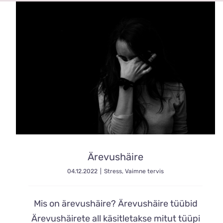
Ärevushäire
04.12.2022
|
Stress
,
Vaimne tervis
Mis on ärevushäire? Ärevushäire tüübid
Ärevushäirete all käsitletakse mitut tüüpi