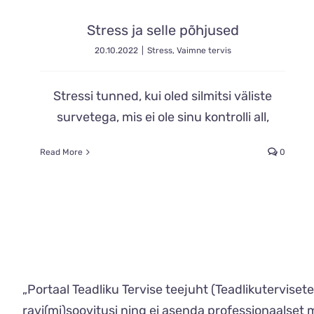
Stress ja selle põhjused
20.10.2022
|
Stress
,
Vaimne tervis
Stressi tunned, kui oled silmitsi väliste
survetega, mis ei ole sinu kontrolli all,
Read More
0
„Portaal Teadliku Tervise teejuht (Teadlikutervise
ravi(mi)soovitusi ning ei asenda professionaalset