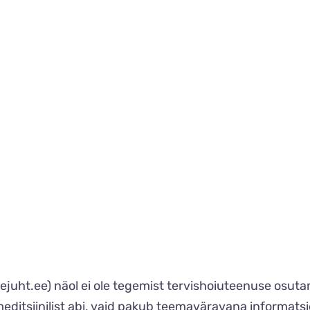
teejuht.ee) näol ei ole tegemist tervishoiuteenuse osu
 meditsiinilist abi, vaid pakub teemaväravana informat