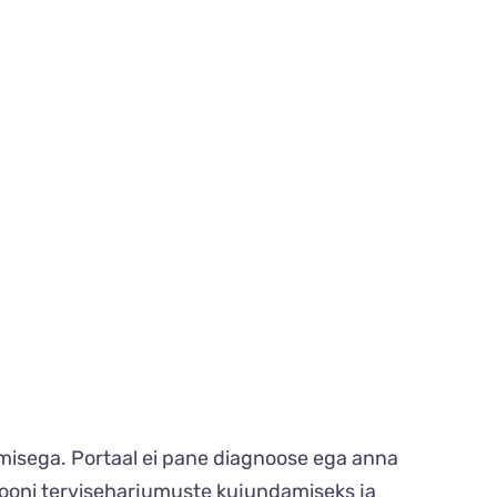
tamisega. Portaal ei pane diagnoose ega anna
siooni terviseharjumuste kujundamiseks ja