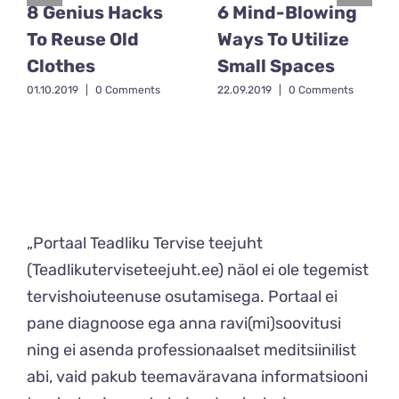
8 Genius Hacks
6 Mind-Blowing
To Reuse Old
Ways To Utilize
Clothes
Small Spaces
01.10.2019
|
0 Comments
22.09.2019
|
0 Comments
„Portaal Teadliku Tervise teejuht
(Teadlikuterviseteejuht.ee) näol ei ole tegemist
tervishoiuteenuse osutamisega. Portaal ei
pane diagnoose ega anna ravi(mi)soovitusi
ning ei asenda professionaalset meditsiinilist
abi, vaid pakub teemaväravana informatsiooni